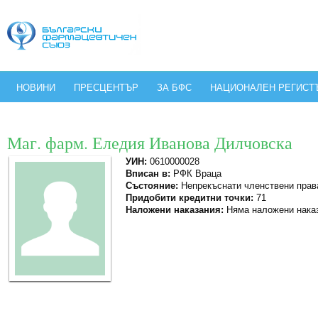
НОВИНИ
ПРЕСЦЕНТЪР
ЗА БФС
НАЦИОНАЛЕН РЕГИСТ
Маг. фарм. Еледия Иванова Дилчовска
УИН:
0610000028
Вписан в:
РФК Враца
Състояние:
Непрекъснати членствени прав
Придобити кредитни точки:
71
Наложени наказания:
Няма наложени нака