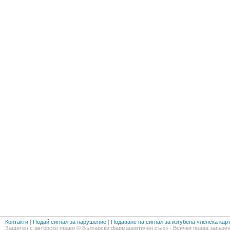
Контакти
|
Подай сигнал за нарушение
|
Подаване на сигнал за изгубена членска кар
Защитен с авторско право © Български фармацевтичен съюз - Всички права запазен