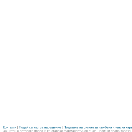
Контакти
|
Подай сигнал за нарушение
|
Подаване на сигнал за изгубена членска кар
Защитен с авторско право © Български фармацевтичен съюз - Всички права запазен