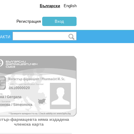
Български
English
Регистрация
Вход
АКТИ
0610000020
на / Gergana
онова / Simeonova
стър-фармацевта няма издадена
членска карта