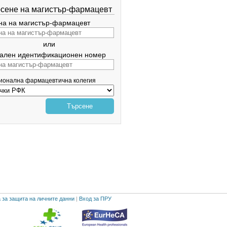
сене на магистър-фармацевт
а на магистър-фармацевт
или
ален идентификационен номер
гионална фармацевтична колегия
Търсене
 за защита на личните данни
|
Вход за ПРУ