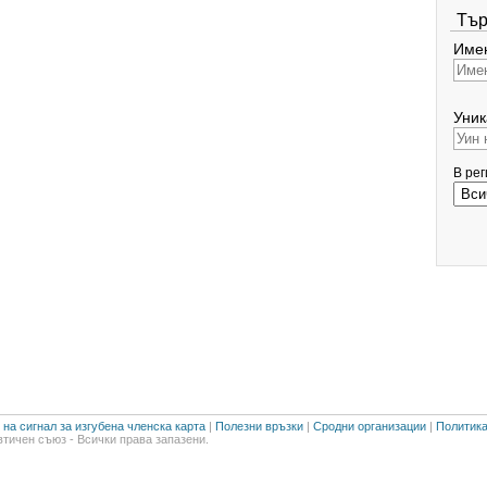
Тър
Имен
Уник
В ре
на сигнал за изгубена членска карта
|
Полезни връзки
|
Сродни организации
|
Политика
тичен съюз - Всички права запазени.