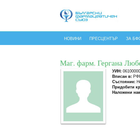
НОВИНИ
ПРЕСЦЕНТЪР
ЗА БФ
Маг. фарм. Гергана Люб
УИН:
0610000
Вписан в:
РФК
Състояние:
Не
Придобити кр
Наложени нак