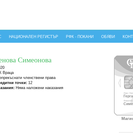
С
НАЦИОНАЛЕН РЕГИСТЪР
РФК - ПОКАНИ
ОБЯВИ
КОНТ
енова Симеонова
020
 Враца
прекъснати членствени права
едитни точки:
12
азания:
Няма наложени наказания
Герга
Симе
Маги