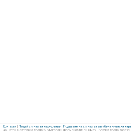
Контакти
|
Подай сигнал за нарушение
|
Подаване на сигнал за изгубена членска кар
Защитен с авторско право © Български фармацевтичен съюз - Всички права запазен