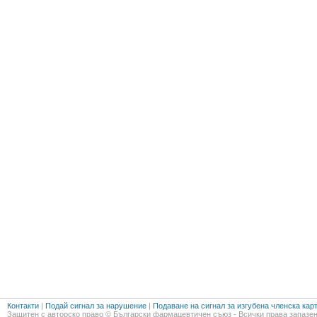
Контакти
|
Подай сигнал за нарушение
|
Подаване на сигнал за изгубена членска кар
Защитен с авторско право © Български фармацевтичен съюз - Всички права запазен