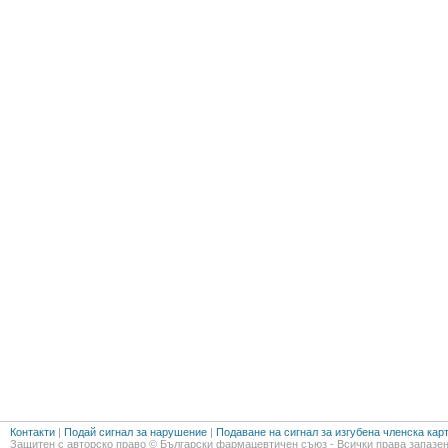
Контакти
|
Подай сигнал за нарушение
|
Подаване на сигнал за изгубена членска кар
Защитен с авторско право © Български фармацевтичен съюз - Всички права запазен