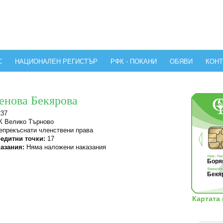
С
НАЦИОНАЛЕН РЕГИСТЪР
РФК - ПОКАНИ
ОБЯВИ
КОНТ
енова Бекярова
237
 Велико Търново
прекъснати членствени права
едитни точки:
17
азания:
Няма наложени наказания
Борян
Бекя
Картата