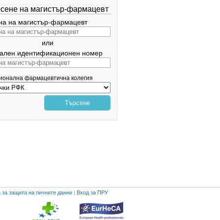
сене на магистър-фармацевт
а на магистър-фармацевт
или
ален идентификационен номер
гионална фармацевтична колегия
Търсене
 за защита на личните данни
|
Вход за ПРУ