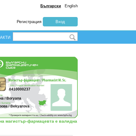
Български
English
Регистрация
Вход
АКТИ
0410000237
а / Boryana
рова / Bekyarova
 на магистър-фармацевта е валидна