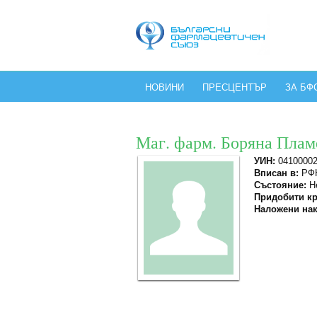
НОВИНИ
ПРЕСЦЕНТЪР
ЗА БФ
Маг. фарм. Боряна Плам
УИН:
0410000
Вписан в:
РФК
Състояние:
Не
Придобити кр
Наложени нак