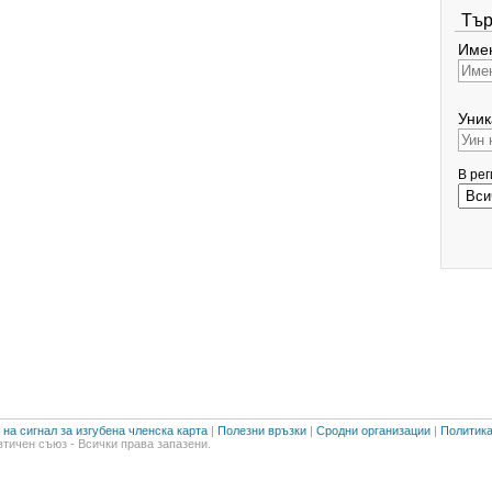
Тър
Имен
Уник
В ре
на сигнал за изгубена членска карта
|
Полезни връзки
|
Сродни организации
|
Политика
тичен съюз - Всички права запазени.