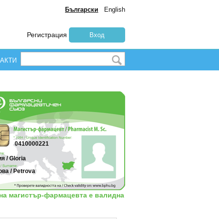
Български
English
Регистрация
Вход
АКТИ
0410000221
я / Gloria
ва / Petrova
 на магистър-фармацевта е валидна