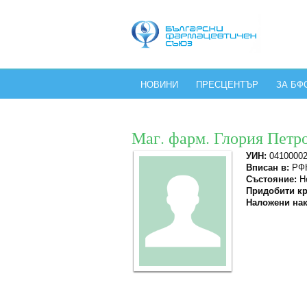
НОВИНИ
ПРЕСЦЕНТЪР
ЗА БФ
Маг. фарм. Глория Петр
УИН:
0410000
Вписан в:
РФК
Състояние:
Не
Придобити кр
Наложени нак