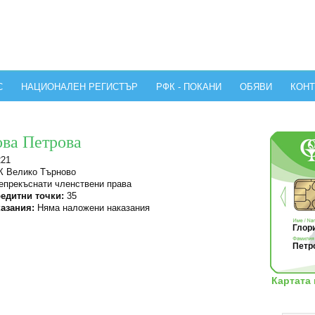
С
НАЦИОНАЛЕН РЕГИСТЪР
РФК - ПОКАНИ
ОБЯВИ
КОНТ
ова Петрова
221
 Велико Търново
прекъснати членствени права
едитни точки:
35
азания:
Няма наложени наказания
Глори
Петро
Картата