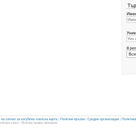
Тър
Имен
Уник
В ре
на сигнал за изгубена членска карта
|
Полезни връзки
|
Сродни организации
|
Политика
тичен съюз - Всички права запазени.