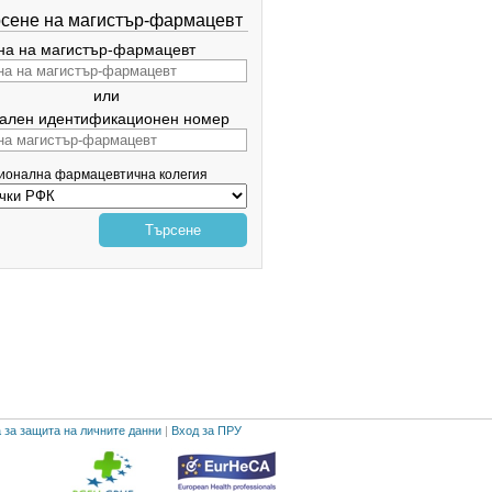
сене на магистър-фармацевт
а на магистър-фармацевт
или
ален идентификационен номер
гионална фармацевтична колегия
Търсене
 за защита на личните данни
|
Вход за ПРУ