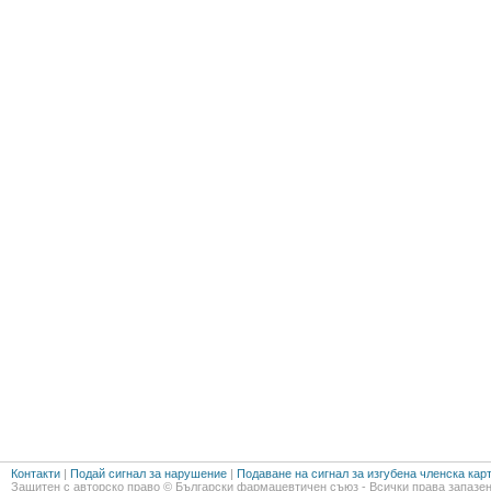
Контакти
|
Подай сигнал за нарушение
|
Подаване на сигнал за изгубена членска кар
Защитен с авторско право © Български фармацевтичен съюз - Всички права запазен