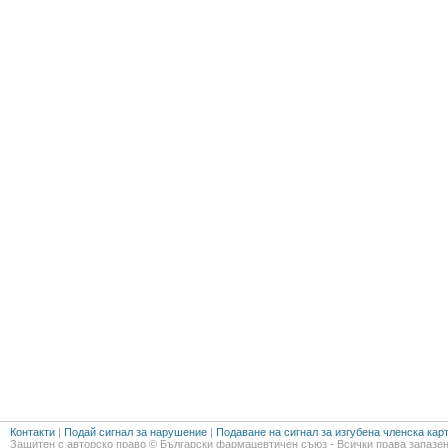
Контакти
|
Подай сигнал за нарушение
|
Подаване на сигнал за изгубена членска кар
Защитен с авторско право © Български фармацевтичен съюз - Всички права запазен