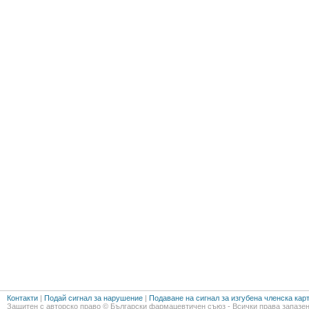
Контакти
|
Подай сигнал за нарушение
|
Подаване на сигнал за изгубена членска кар
Защитен с авторско право © Български фармацевтичен съюз - Всички права запазен