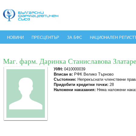
НОВИНИ
ПРЕСЦЕНТЪР
ЗА БФС
НАЦИОНАЛЕН РЕГИСТ
Маг. фарм. Даринка Станиславова Златар
УИН:
0410000039
Вписан в:
РФК Велико Търново
Състояние:
Непрекъснати членствени прав
Придобити кредитни точки:
28
Наложени наказания:
Няма наложени нака