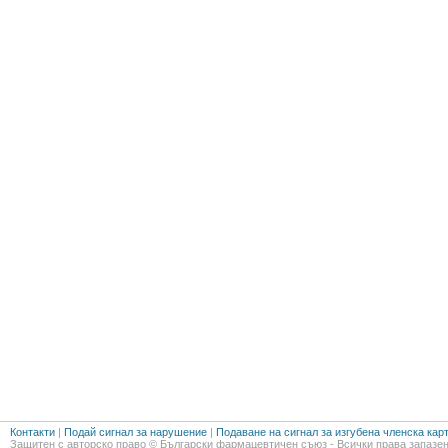
Контакти
|
Подай сигнал за нарушение
|
Подаване на сигнал за изгубена членска кар
Защитен с авторско право © Български фармацевтичен съюз - Всички права запазен