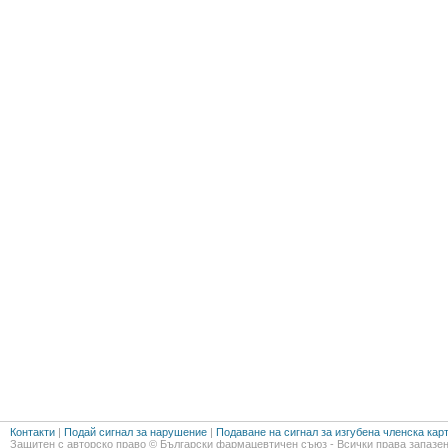
Контакти
|
Подай сигнал за нарушение
|
Подаване на сигнал за изгубена членска кар
Защитен с авторско право © Български фармацевтичен съюз - Всички права запазен