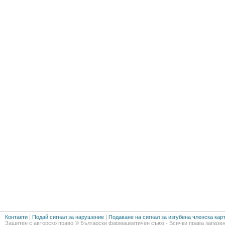
Контакти
|
Подай сигнал за нарушение
|
Подаване на сигнал за изгубена членска кар
Защитен с авторско право © Български фармацевтичен съюз - Всички права запазен