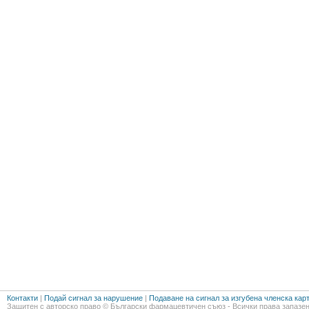
Контакти
|
Подай сигнал за нарушение
|
Подаване на сигнал за изгубена членска кар
Защитен с авторско право © Български фармацевтичен съюз - Всички права запазен