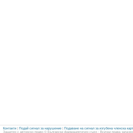
Контакти
|
Подай сигнал за нарушение
|
Подаване на сигнал за изгубена членска кар
Защитен с авторско право © Български фармацевтичен съюз - Всички права запазен