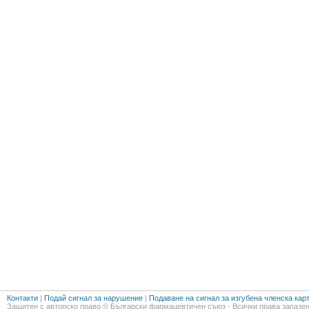
Контакти
|
Подай сигнал за нарушение
|
Подаване на сигнал за изгубена членска кар
Защитен с авторско право © Български фармацевтичен съюз - Всички права запазен