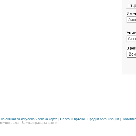
Тър
Имен
Уник
В ре
на сигнал за изгубена членска карта
|
Полезни връзки
|
Сродни организации
|
Политика
тичен съюз - Всички права запазени.