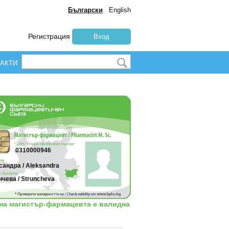
Български
English
Регистрация
Вход
АКТИ
0310000946
сандра / Aleksandra
чева / Struncheva
 на магистър-фармацевта е валидна