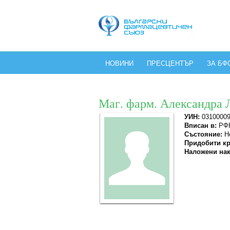
НОВИНИ
ПРЕСЦЕНТЪР
ЗА БФ
Маг. фарм. Александра
УИН:
0310000
Вписан в:
РФК
Състояние:
Не
Придобити кр
Наложени нак