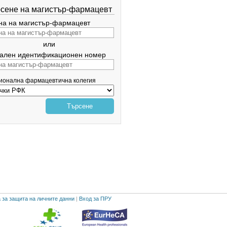
сене на магистър-фармацевт
а на магистър-фармацевт
или
ален идентификационен номер
гионална фармацевтична колегия
Търсене
 за защита на личните данни
|
Вход за ПРУ