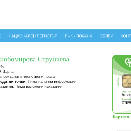
С
НАЦИОНАЛЕН РЕГИСТЪР
РФК - ПОКАНИ
ОБЯВИ
КОНТ
 Любомирова Струнчева
946
 Варна
прекъснати членствени права
едитни точки:
Няма налична информация
азания:
Няма наложени наказания
Алек
Струн
Картата