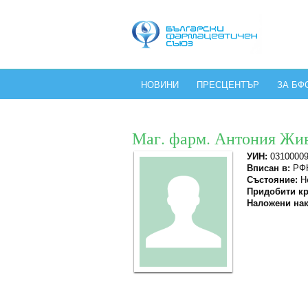
НОВИНИ
ПРЕСЦЕНТЪР
ЗА БФ
Маг. фарм. Антония Жи
УИН:
0310000
Вписан в:
РФК
Състояние:
Не
Придобити кр
Наложени нак