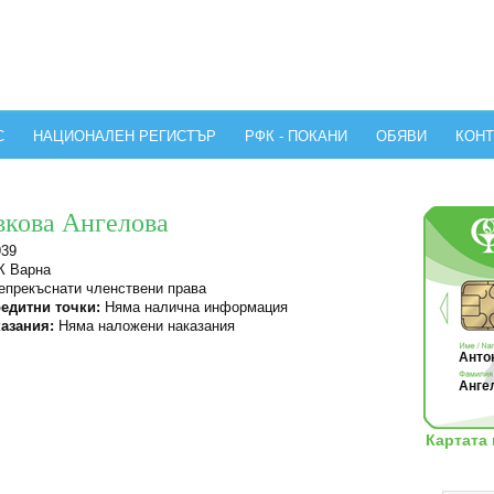
С
НАЦИОНАЛЕН РЕГИСТЪР
РФК - ПОКАНИ
ОБЯВИ
КОНТ
вкова Ангелова
939
 Варна
прекъснати членствени права
едитни точки:
Няма налична информация
азания:
Няма наложени наказания
Антон
Ангел
Картата