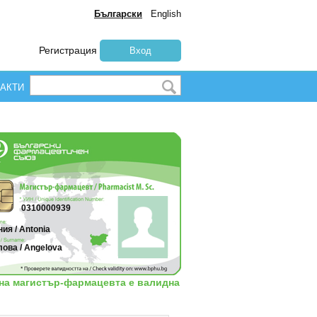
Български
English
Регистрация
Вход
АКТИ
0310000939
ия / Antonia
ова / Angelova
 на магистър-фармацевта е валидна