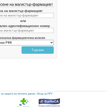
сене на магистър-фармацевт
а на магистър-фармацевт
или
ален идентификационен номер
гионална фармацевтична колегия
Търсене
 за защита на личните данни
|
Вход за ПРУ