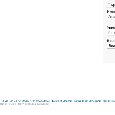
Тър
Имен
Уник
В ре
на сигнал за изгубена членска карта
|
Полезни връзки
|
Сродни организации
|
Политика
тичен съюз - Всички права запазени.