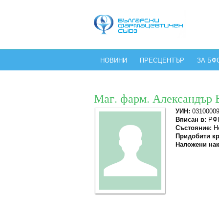
НОВИНИ
ПРЕСЦЕНТЪР
ЗА БФ
Маг. фарм. Александър 
УИН:
0310000
Вписан в:
РФК
Състояние:
Не
Придобити кр
Наложени нак