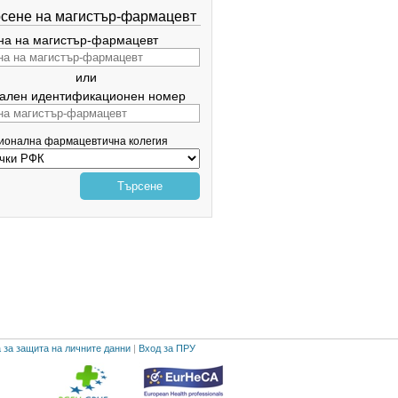
сене на магистър-фармацевт
а на магистър-фармацевт
или
ален идентификационен номер
гионална фармацевтична колегия
Търсене
 за защита на личните данни
|
Вход за ПРУ