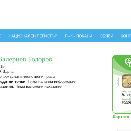
С
НАЦИОНАЛЕН РЕГИСТЪР
РФК - ПОКАНИ
ОБЯВИ
КОНТ
Валериев Тодоров
915
 Варна
прекъснати членствени права
едитни точки:
Няма налична информация
азания:
Няма наложени наказания
Алек
Тодор
Картата