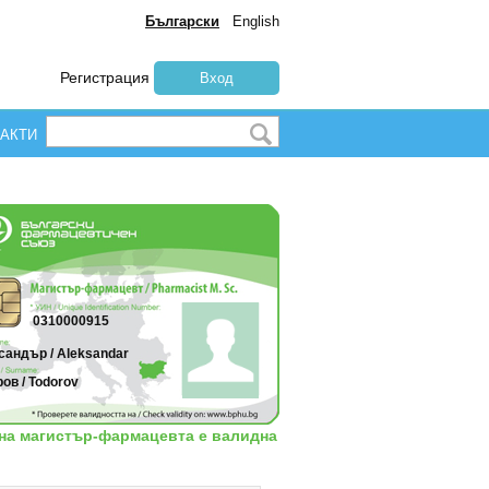
Български
English
Регистрация
Вход
АКТИ
0310000915
сандър / Aleksandar
ов / Todorov
 на магистър-фармацевта е валидна