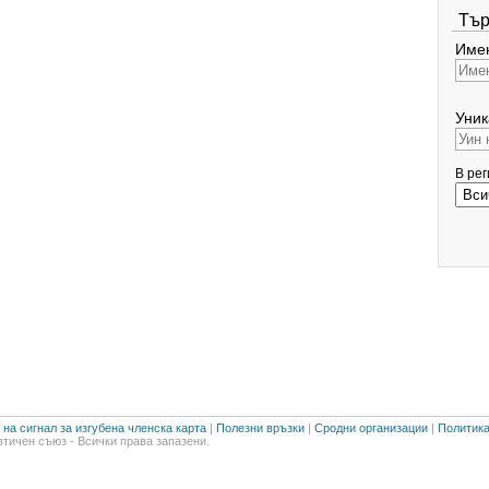
Тър
Имен
Уник
В ре
на сигнал за изгубена членска карта
|
Полезни връзки
|
Сродни организации
|
Политика
тичен съюз - Всички права запазени.