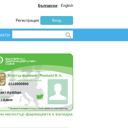
Български
English
Регистрация
Вход
АКТИ
0310000900
ан / Aydzhan
 / Adem
 на магистър-фармацевта е валидна