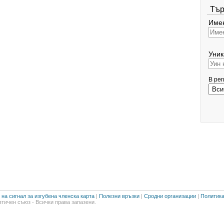
Тър
Имен
Уник
В ре
на сигнал за изгубена членска карта
|
Полезни връзки
|
Сродни организации
|
Политика
тичен съюз - Всички права запазени.