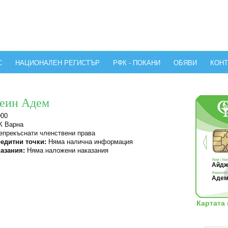
С
НАЦИОНАЛЕН РЕГИСТЪР
РФК - ПОКАНИ
ОБЯВИ
КОНТ
еин Адем
900
 Варна
прекъснати членствени права
едитни точки:
Няма налична информация
азания:
Няма наложени наказания
Айдж
Адем
Картата