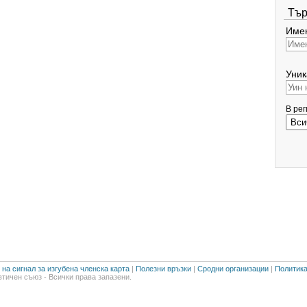
Тър
Имен
Уник
В ре
на сигнал за изгубена членска карта
|
Полезни връзки
|
Сродни организации
|
Политика
тичен съюз - Всички права запазени.