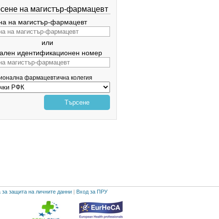
сене на магистър-фармацевт
а на магистър-фармацевт
или
ален идентификационен номер
гионална фармацевтична колегия
Търсене
 за защита на личните данни
|
Вход за ПРУ