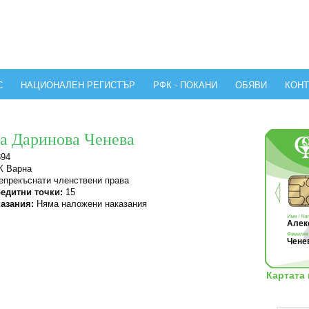
С
НАЦИОНАЛЕН РЕГИСТЪР
РФК - ПОКАНИ
ОБЯВИ
КОНТ
а Даринова Ченева
894
 Варна
прекъснати членствени права
едитни точки:
15
азания:
Няма наложени наказания
Алекс
Чене
Картата