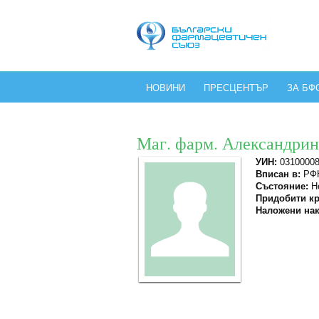
НОВИНИ
ПРЕСЦЕНТЪР
ЗА БФ
Маг. фарм. Александрин
УИН:
0310000
Вписан в:
РФК
Състояние:
Не
Придобити кр
Наложени нак