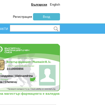
Български
English
Регистрация
Вход
АКТИ
0310000894
андрина / Aleksandrina
ва / Cheneva
 на магистър-фармацевта е валидна