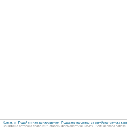
Контакти
|
Подай сигнал за нарушение
|
Подаване на сигнал за изгубена членска кар
Защитен с авторско право © Български фармацевтичен съюз - Всички права запазен