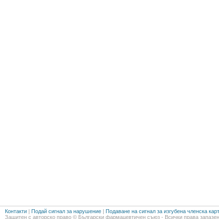
Контакти
|
Подай сигнал за нарушение
|
Подаване на сигнал за изгубена членска кар
Защитен с авторско право © Български фармацевтичен съюз - Всички права запазен