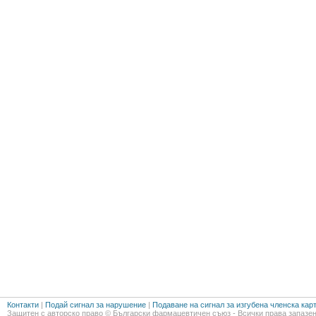
Контакти
|
Подай сигнал за нарушение
|
Подаване на сигнал за изгубена членска кар
Защитен с авторско право © Български фармацевтичен съюз - Всички права запазен