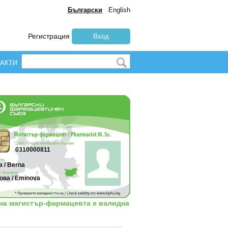
Български
English
Регистрация
Вход
АКТИ
0310000811
 / Berna
ова / Eminova
 на магистър-фармацевта е валидна