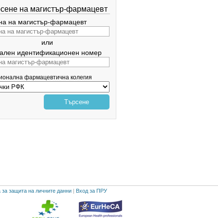
сене на магистър-фармацевт
а на магистър-фармацевт
или
ален идентификационен номер
гионална фармацевтична колегия
Търсене
 за защита на личните данни
|
Вход за ПРУ