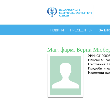
НОВИНИ
ПРЕСЦЕНТЪР
ЗА БФ
Маг. фарм. Берна Мюбе
УИН:
03100008
Вписан в:
РФК
Състояние:
Не
Придобити кр
Наложени нак