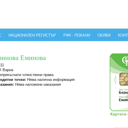
С
НАЦИОНАЛЕН РЕГИСТЪР
РФК - ПОКАНИ
ОБЯВИ
КОНТ
ринова Еминова
11
 Варна
прекъснати членствени права
едитни точки:
Няма налична информация
азания:
Няма наложени наказания
Берна
Емин
Картата