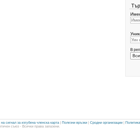
Тър
Имен
Уник
В ре
на сигнал за изгубена членска карта
|
Полезни връзки
|
Сродни организации
|
Политика
тичен съюз - Всички права запазени.