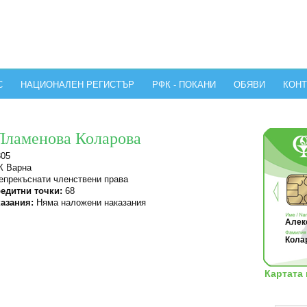
С
НАЦИОНАЛЕН РЕГИСТЪР
РФК - ПОКАНИ
ОБЯВИ
КОНТ
Пламенова Коларова
805
 Варна
прекъснати членствени права
едитни точки:
68
азания:
Няма наложени наказания
Алек
Колар
Картата