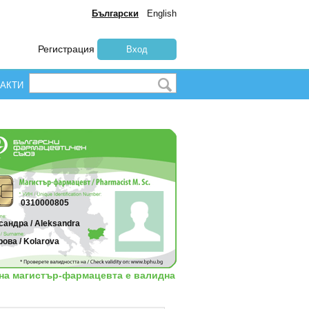
Български
English
Регистрация
Вход
АКТИ
0310000805
сандра / Aleksandra
ова / Kolarova
 на магистър-фармацевта е валидна