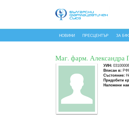
НОВИНИ
ПРЕСЦЕНТЪР
ЗА БФ
Маг. фарм. Александра 
УИН:
0310000
Вписан в:
РФК
Състояние:
Не
Придобити кр
Наложени нак