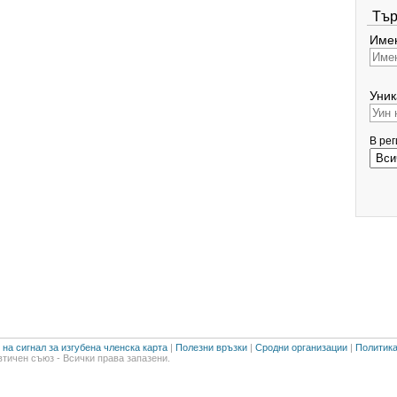
Тър
Имен
Уник
В ре
на сигнал за изгубена членска карта
|
Полезни връзки
|
Сродни организации
|
Политика
тичен съюз - Всички права запазени.