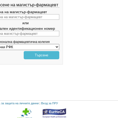
сене на магистър-фармацевт
а на магистър-фармацевт
или
ален идентификационен номер
гионална фармацевтична колегия
Търсене
 за защита на личните данни
|
Вход за ПРУ