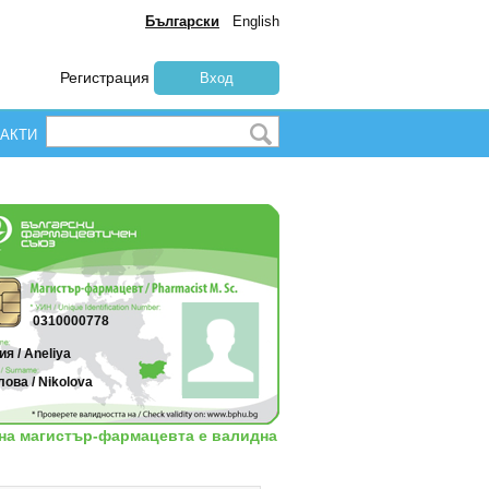
Български
English
Регистрация
Вход
АКТИ
0310000778
я / Aneliya
ова / Nikolova
 на магистър-фармацевта е валидна