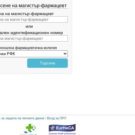
сене на магистър-фармацевт
а на магистър-фармацевт
или
ален идентификационен номер
гионална фармацевтична колегия
Търсене
 за защита на личните данни
|
Вход за ПРУ