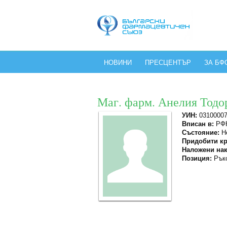
НОВИНИ
ПРЕСЦЕНТЪР
ЗА БФ
Маг. фарм. Анелия Тодо
УИН:
0310000
Вписан в:
РФК
Състояние:
Не
Придобити кр
Наложени нак
Позиция:
Ръко