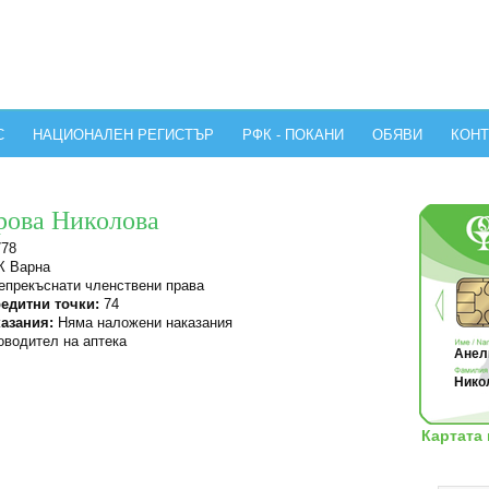
С
НАЦИОНАЛЕН РЕГИСТЪР
РФК - ПОКАНИ
ОБЯВИ
КОНТ
рова Николова
778
 Варна
прекъснати членствени права
едитни точки:
74
азания:
Няма наложени наказания
водител на аптека
Анели
Никол
Картата