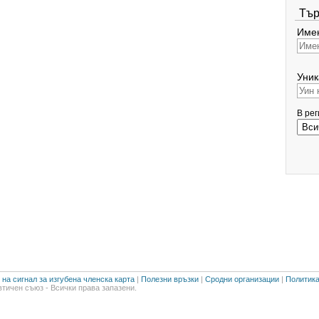
Тър
Имен
Уник
В ре
на сигнал за изгубена членска карта
|
Полезни връзки
|
Сродни организации
|
Политика
тичен съюз - Всички права запазени.