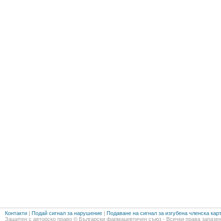
Контакти
|
Подай сигнал за нарушение
|
Подаване на сигнал за изгубена членска кар
Защитен с авторско право © Български фармацевтичен съюз - Всички права запазен