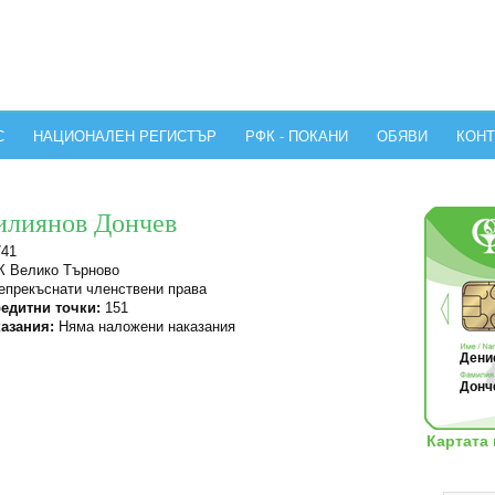
С
НАЦИОНАЛЕН РЕГИСТЪР
РФК - ПОКАНИ
ОБЯВИ
КОНТ
илиянов Дончев
741
 Велико Търново
прекъснати членствени права
едитни точки:
151
азания:
Няма наложени наказания
Денис
Донч
Картата