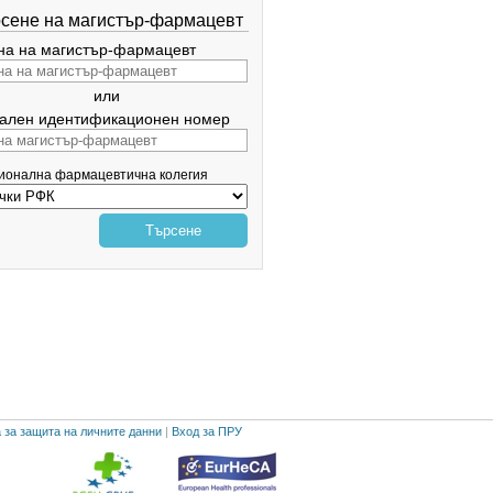
сене на магистър-фармацевт
а на магистър-фармацевт
или
ален идентификационен номер
гионална фармацевтична колегия
Търсене
 за защита на личните данни
|
Вход за ПРУ