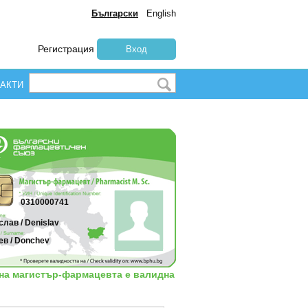
Български
English
Регистрация
Вход
АКТИ
0310000741
лав / Denislav
ев / Donchev
 на магистър-фармацевта е валидна