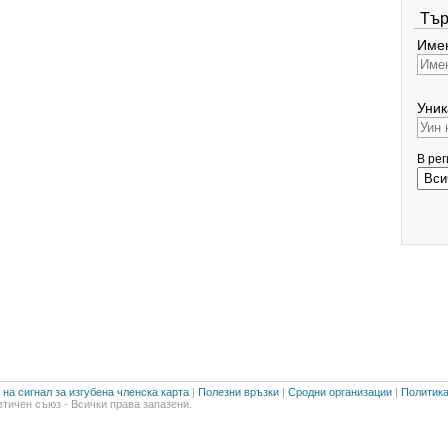
Тър
Имен
Уник
В ре
на сигнал за изгубена членска карта
|
Полезни връзки
|
Сродни организации
|
Политика
тичен съюз - Всички права запазени.