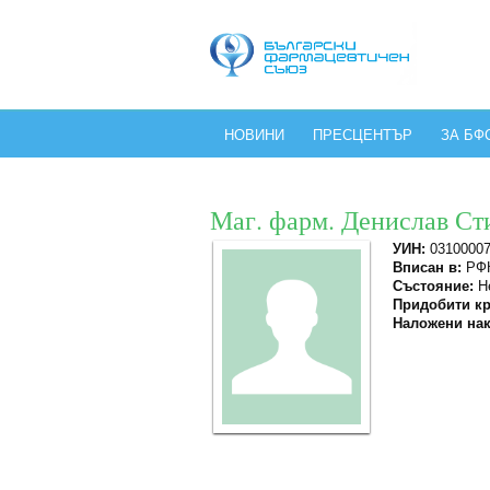
НОВИНИ
ПРЕСЦЕНТЪР
ЗА БФ
Маг. фарм. Денислав Ст
УИН:
0310000
Вписан в:
РФК
Състояние:
Не
Придобити кр
Наложени нак