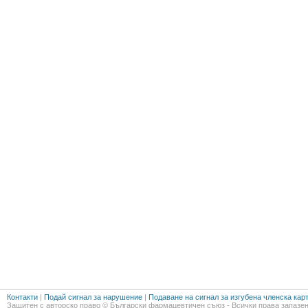
Контакти
|
Подай сигнал за нарушение
|
Подаване на сигнал за изгубена членска кар
Защитен с авторско право © Български фармацевтичен съюз - Всички права запазен