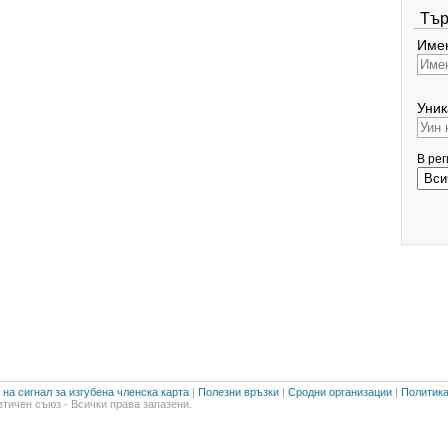
Тър
Имен
Уник
В ре
на сигнал за изгубена членска карта
|
Полезни връзки
|
Сродни организации
|
Политика
тичен съюз - Всички права запазени.