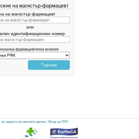
сене на магистър-фармацевт
а на магистър-фармацевт
или
ален идентификационен номер
гионална фармацевтична колегия
Търсене
 за защита на личните данни
|
Вход за ПРУ