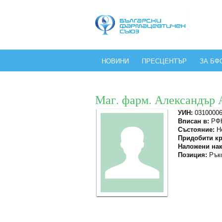
НОВИНИ
ПРЕСЦЕНТЪР
ЗА БФ
Маг. фарм. Александър
УИН:
0310000
Вписан в:
РФК
Състояние:
Не
Придобити кр
Наложени нак
Позиция:
Ръко