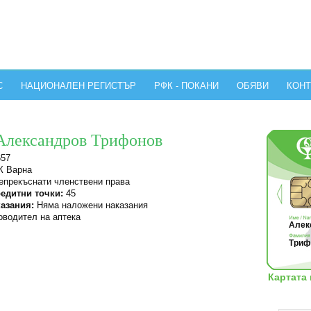
С
НАЦИОНАЛЕН РЕГИСТЪР
РФК - ПОКАНИ
ОБЯВИ
КОНТ
 Александров Трифонов
657
 Варна
прекъснати членствени права
едитни точки:
45
азания:
Няма наложени наказания
водител на аптека
Алек
Трифо
Картата