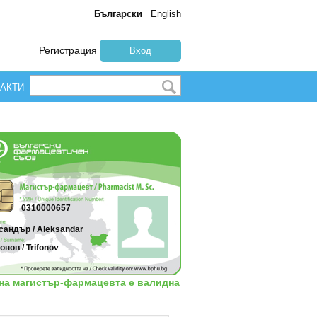
Български
English
Регистрация
Вход
АКТИ
0310000657
сандър / Aleksandar
нов / Trifonov
 на магистър-фармацевта е валидна