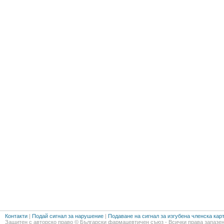
Контакти
|
Подай сигнал за нарушение
|
Подаване на сигнал за изгубена членска кар
Защитен с авторско право © Български фармацевтичен съюз - Всички права запазен