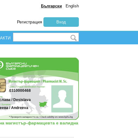
Български
English
Регистрация
Вход
АКТИ
0310000468
лава / Desislava
еева / Andreeva
 на магистър-фармацевта е валидна