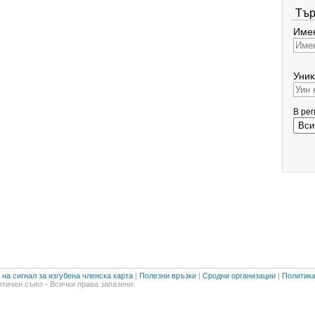
Тър
Имен
Уник
В ре
на сигнал за изгубена членска карта
|
Полезни връзки
|
Сродни организации
|
Политика
тичен съюз - Всички права запазени.