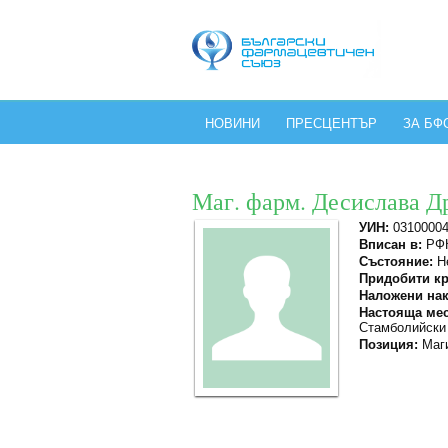
НОВИНИ
ПРЕСЦЕНТЪР
ЗА БФ
Маг. фарм. Десислава Д
УИН:
0310000
Вписан в:
РФК
Състояние:
Не
Придобити кр
Наложени нак
Настояща мес
Стамболийски 
Позиция:
Маги