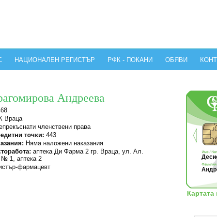
С
НАЦИОНАЛЕН РЕГИСТЪР
РФК - ПОКАНИ
ОБЯВИ
КОНТ
рагомирова Андреева
468
 Враца
прекъснати членствени права
едитни точки:
443
азания:
Няма наложени наказания
торабота:
аптека Ди Фарма 2 гр. Враца, ул. Ал.
Десис
№ 1, аптека 2
стър-фармацевт
Андр
Картата