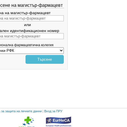
сене на магистър-фармацевт
а на магистър-фармацевт
или
ален идентификационен номер
гионална фармацевтична колегия
Търсене
 за защита на личните данни
|
Вход за ПРУ