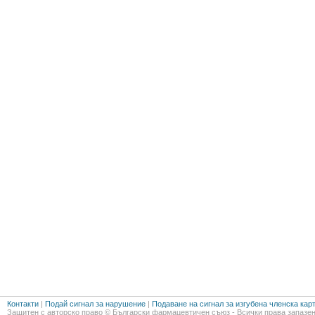
Контакти
|
Подай сигнал за нарушение
|
Подаване на сигнал за изгубена членска кар
Защитен с авторско право © Български фармацевтичен съюз - Всички права запазен