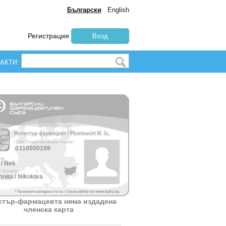
Български
English
Регистрация
Вход
АКТИ
0310000199
/ Neli
ова / Nikolova
стър-фармацевта няма издадена
членска карта