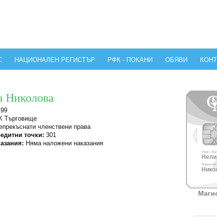
С
НАЦИОНАЛЕН РЕГИСТЪР
РФК - ПОКАНИ
ОБЯВИ
КОНТ
а Николова
199
 Търговище
прекъснати членствени права
едитни точки:
301
азания:
Няма наложени наказания
Нели 
Никол
Маги