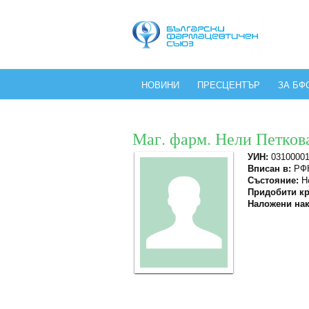
НОВИНИ
ПРЕСЦЕНТЪР
ЗА БФ
Маг. фарм. Нели Петков
УИН:
0310000
Вписан в:
РФК
Състояние:
Не
Придобити кр
Наложени нак