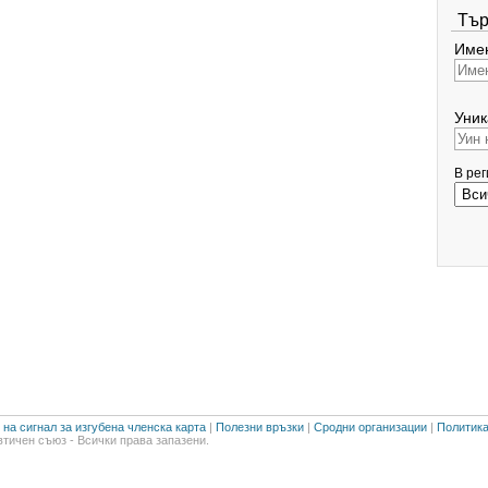
Тър
Имен
Уник
В ре
на сигнал за изгубена членска карта
|
Полезни връзки
|
Сродни организации
|
Политика
тичен съюз - Всички права запазени.