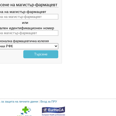
сене на магистър-фармацевт
а на магистър-фармацевт
или
ален идентификационен номер
гионална фармацевтична колегия
Търсене
 за защита на личните данни
|
Вход за ПРУ