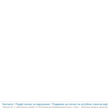
Контакти
|
Подай сигнал за нарушение
|
Подаване на сигнал за изгубена членска кар
Защитен с авторско право © Български фармацевтичен съюз - Всички права запазен