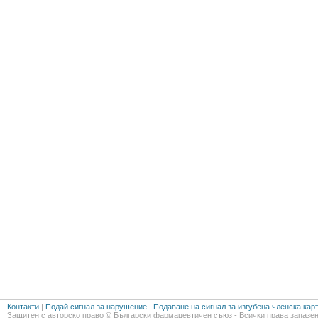
Контакти
|
Подай сигнал за нарушение
|
Подаване на сигнал за изгубена членска кар
Защитен с авторско право © Български фармацевтичен съюз - Всички права запазен