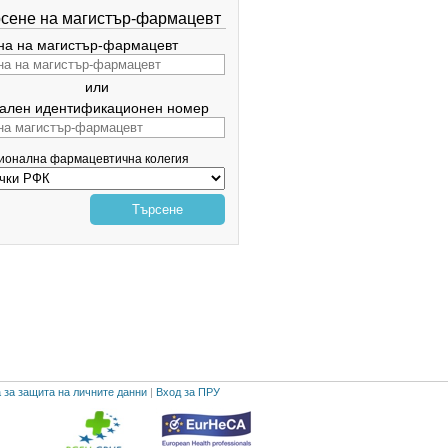
сене на магистър-фармацевт
а на магистър-фармацевт
или
ален идентификационен номер
гионална фармацевтична колегия
Търсене
 за защита на личните данни
|
Вход за ПРУ