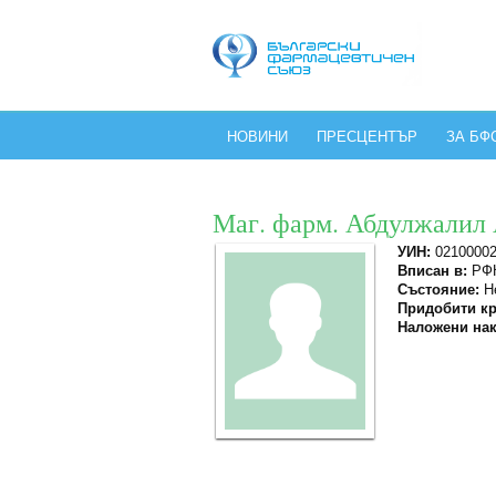
НОВИНИ
ПРЕСЦЕНТЪР
ЗА БФ
Маг. фарм. Абдулжалил
УИН:
02100002
Вписан в:
РФК
Състояние:
Не
Придобити кр
Наложени нак