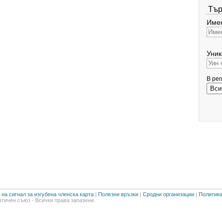
Тър
Имен
Уник
В ре
на сигнал за изгубена членска карта
|
Полезни връзки
|
Сродни организации
|
Политика
тичен съюз - Всички права запазени.