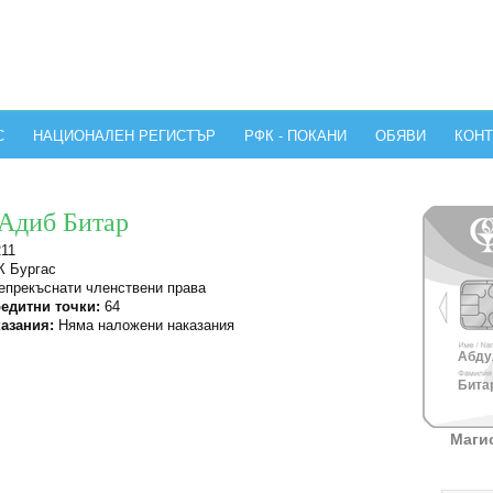
С
НАЦИОНАЛЕН РЕГИСТЪР
РФК - ПОКАНИ
ОБЯВИ
КОНТ
 Адиб Битар
11
 Бургас
прекъснати членствени права
едитни точки:
64
азания:
Няма наложени наказания
Абдул
Битар
Маги