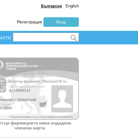
Български
English
Регистрация
Вход
АКТИ
0210000211
жалил / Abdulzhalil
 / Bitar
стър-фармацевта няма издадена
членска карта