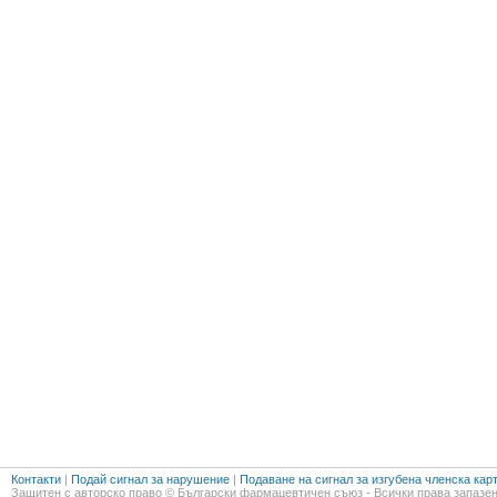
Контакти
|
Подай сигнал за нарушение
|
Подаване на сигнал за изгубена членска кар
Защитен с авторско право © Български фармацевтичен съюз - Всички права запазен