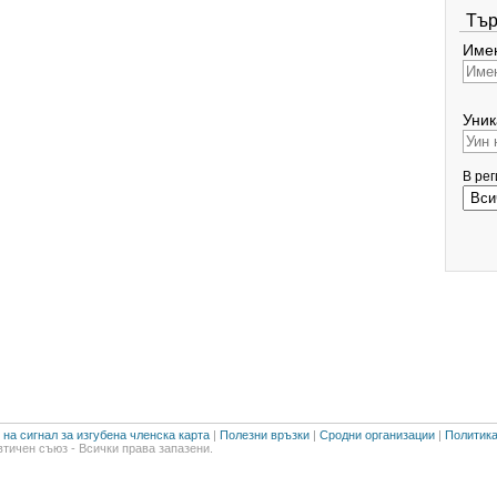
Тър
Имен
Уник
В ре
на сигнал за изгубена членска карта
|
Полезни връзки
|
Сродни организации
|
Политика
тичен съюз - Всички права запазени.