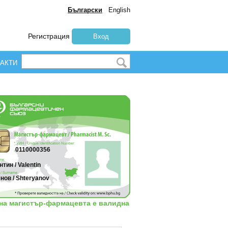
Български
English
Регистрация
Вход
АКТИ
0110000356
тин / Valentin
нов / Shteryanov
 на магистър-фармацевта е валидна