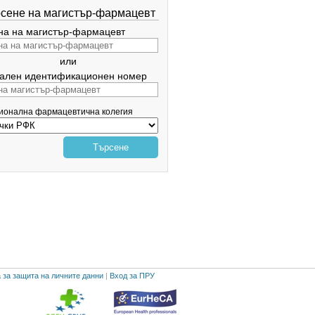
сене на магистър-фармацевт
а на магистър-фармацевт
или
ален идентификационен номер
гионална фармацевтична колегия
Търсене
 за защита на личните данни
|
Вход за ПРУ