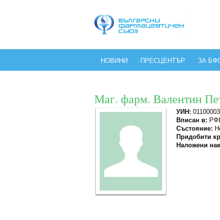
НОВИНИ
ПРЕСЦЕНТЪР
ЗА БФ
Маг. фарм. Валентин П
УИН:
01100003
Вписан в:
РФК
Състояние:
Не
Придобити кр
Наложени нак