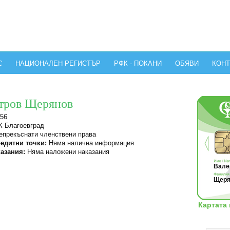
С
НАЦИОНАЛЕН РЕГИСТЪР
РФК - ПОКАНИ
ОБЯВИ
КОНТ
етров Щерянов
56
 Благоевград
прекъснати членствени права
едитни точки:
Няма налична информация
азания:
Няма наложени наказания
Вален
Щеря
Картата