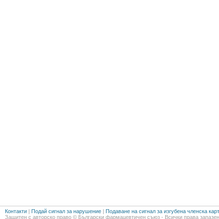
Контакти
|
Подай сигнал за нарушение
|
Подаване на сигнал за изгубена членска кар
Защитен с авторско право © Български фармацевтичен съюз - Всички права запазен