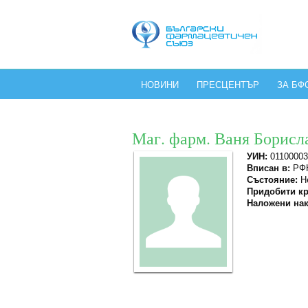
НОВИНИ
ПРЕСЦЕНТЪР
ЗА БФ
Маг. фарм. Ваня Борисл
УИН:
01100003
Вписан в:
РФК
Състояние:
Не
Придобити кр
Наложени нак