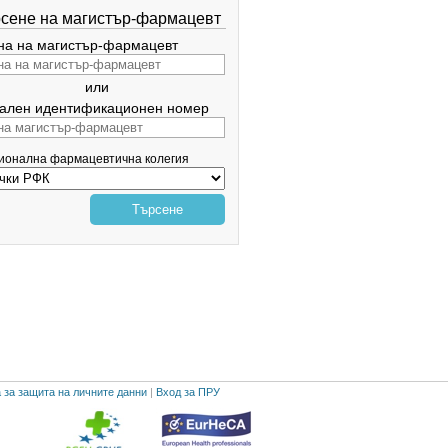
сене на магистър-фармацевт
а на магистър-фармацевт
или
ален идентификационен номер
гионална фармацевтична колегия
Търсене
 за защита на личните данни
|
Вход за ПРУ