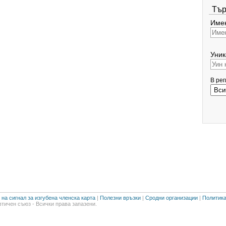
Тър
Имен
Уник
В ре
на сигнал за изгубена членска карта
|
Полезни връзки
|
Сродни организации
|
Политика
тичен съюз - Всички права запазени.