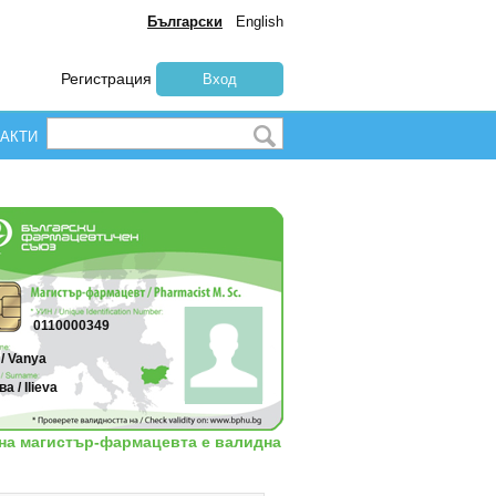
Български
English
Регистрация
Вход
АКТИ
0110000349
/ Vanya
а / Ilieva
 на магистър-фармацевта е валидна