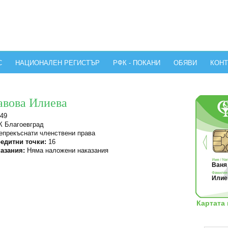
С
НАЦИОНАЛЕН РЕГИСТЪР
РФК - ПОКАНИ
ОБЯВИ
КОНТ
авова Илиева
49
 Благоевград
прекъснати членствени права
едитни точки:
16
азания:
Няма наложени наказания
Ваня 
Илиев
Картата