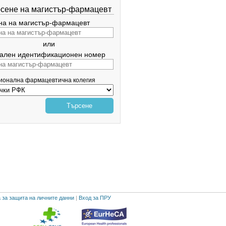
сене на магистър-фармацевт
а на магистър-фармацевт
или
ален идентификационен номер
гионална фармацевтична колегия
Търсене
 за защита на личните данни
|
Вход за ПРУ