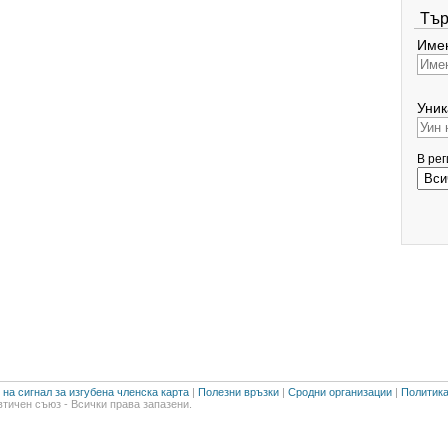
Тър
Имен
Уник
В ре
на сигнал за изгубена членска карта
|
Полезни връзки
|
Сродни организации
|
Политика
тичен съюз - Всички права запазени.