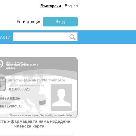
Български
English
Регистрация
Вход
АКТИ
0110000321
е / Atidzhe
а / Lyutova
стър-фармацевта няма издадена
членска карта