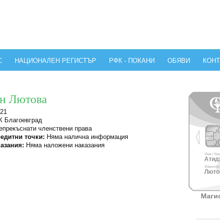
С
НАЦИОНАЛЕН РЕГИСТЪР
РФК - ПОКАНИ
ОБЯВИ
КОНТ
ан Лютова
21
 Благоевград
прекъснати членствени права
едитни точки:
Няма налична информация
азания:
Няма наложени наказания
Атидж
Лютов
Маги