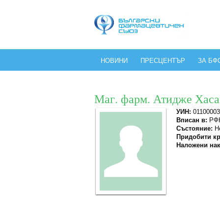
НОВИНИ
ПРЕСЦЕНТЪР
ЗА БФ
Маг. фарм. Атидже Хас
УИН:
01100003
Вписан в:
РФК
Състояние:
Не
Придобити кр
Наложени нак