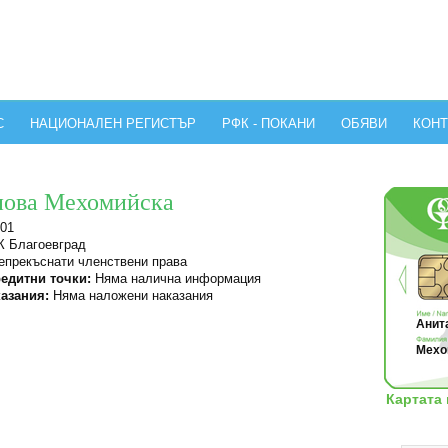
С
НАЦИОНАЛЕН РЕГИСТЪР
РФК - ПОКАНИ
ОБЯВИ
КОНТ
нова Мехомийска
01
 Благоевград
прекъснати членствени права
едитни точки:
Няма налична информация
азания:
Няма наложени наказания
Анита
Мехо
Картата