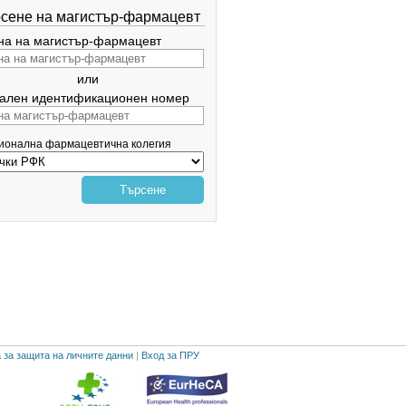
сене на магистър-фармацевт
а на магистър-фармацевт
или
ален идентификационен номер
гионална фармацевтична колегия
Търсене
 за защита на личните данни
|
Вход за ПРУ