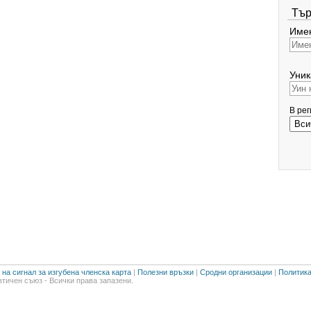
Тър
Имен
Уник
В ре
на сигнал за изгубена членска карта
|
Полезни връзки
|
Сродни организации
|
Политика
тичен съюз - Всички права запазени.