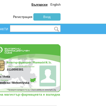
Български
English
Регистрация
Вход
АКТИ
0110000301
 / Anita
мийска / Mehomiyska
 на магистър-фармацевта е валидна