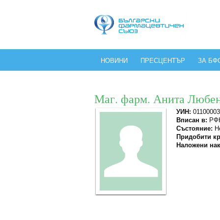
НОВИНИ
ПРЕСЦЕНТЪР
ЗА БФ
Маг. фарм. Анита Любе
УИН:
01100003
Вписан в:
РФК
Състояние:
Не
Придобити кр
Наложени нак