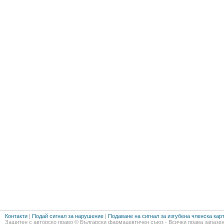
Контакти
|
Подай сигнал за нарушение
|
Подаване на сигнал за изгубена членска кар
Защитен с авторско право © Български фармацевтичен съюз - Всички права запазен