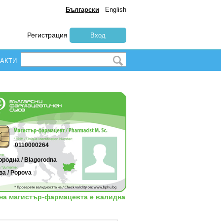
Български
English
Регистрация
Вход
АКТИ
0110000264
родна / Blagorodna
а / Popova
 на магистър-фармацевта е валидна