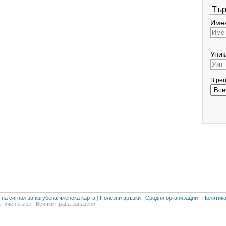
Тър
Имен
Уник
В ре
на сигнал за изгубена членска карта
|
Полезни връзки
|
Сродни организации
|
Политика
тичен съюз - Всички права запазени.