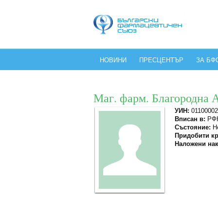
НОВИНИ
ПРЕСЦЕНТЪР
ЗА БФ
Маг. фарм. Благородна 
УИН:
01100002
Вписан в:
РФК
Състояние:
Не
Придобити кр
Наложени нак