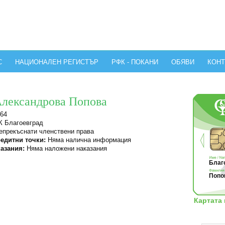
С
НАЦИОНАЛЕН РЕГИСТЪР
РФК - ПОКАНИ
ОБЯВИ
КОНТ
Александрова Попова
64
 Благоевград
прекъснати членствени права
едитни точки:
Няма налична информация
азания:
Няма наложени наказания
Благо
Попов
Картата