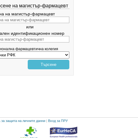
сене на магистър-фармацевт
а на магистър-фармацевт
или
ален идентификационен номер
гионална фармацевтична колегия
Търсене
 за защита на личните данни
|
Вход за ПРУ