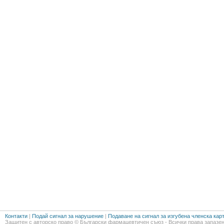
Контакти
|
Подай сигнал за нарушение
|
Подаване на сигнал за изгубена членска кар
Защитен с авторско право © Български фармацевтичен съюз - Всички права запазен