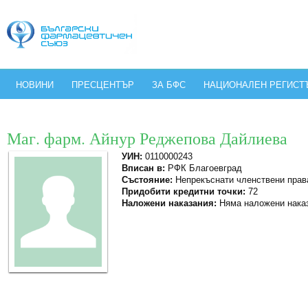
НОВИНИ
ПРЕСЦЕНТЪР
ЗА БФС
НАЦИОНАЛЕН РЕГИСТ
Маг. фарм. Айнур Реджепова Дайлиева
УИН:
0110000243
Вписан в:
РФК Благоевград
Състояние:
Непрекъснати членствени прав
Придобити кредитни точки:
72
Наложени наказания:
Няма наложени нака