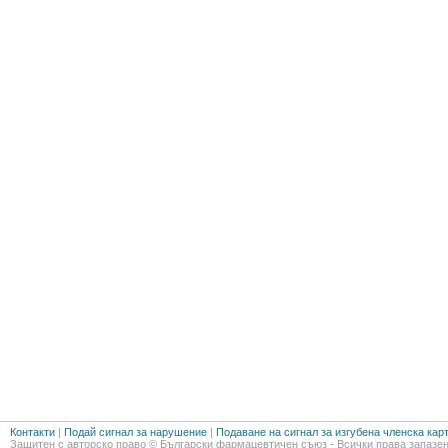
Контакти
|
Подай сигнал за нарушение
|
Подаване на сигнал за изгубена членска кар
Защитен с авторско право © Български фармацевтичен съюз - Всички права запазен