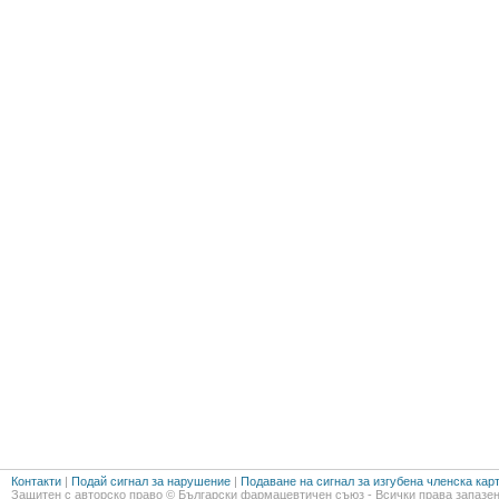
Контакти
|
Подай сигнал за нарушение
|
Подаване на сигнал за изгубена членска кар
Защитен с авторско право © Български фармацевтичен съюз - Всички права запазен